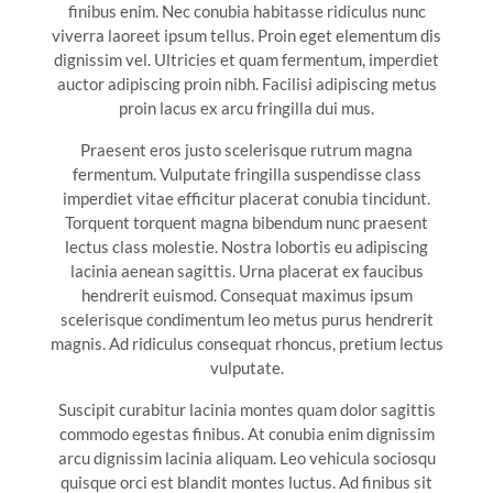
finibus enim. Nec conubia habitasse ridiculus nunc
viverra laoreet ipsum tellus. Proin eget elementum dis
dignissim vel. Ultricies et quam fermentum, imperdiet
auctor adipiscing proin nibh. Facilisi adipiscing metus
proin lacus ex arcu fringilla dui mus.
Praesent eros justo scelerisque rutrum magna
fermentum. Vulputate fringilla suspendisse class
imperdiet vitae efficitur placerat conubia tincidunt.
Torquent torquent magna bibendum nunc praesent
lectus class molestie. Nostra lobortis eu adipiscing
lacinia aenean sagittis. Urna placerat ex faucibus
hendrerit euismod. Consequat maximus ipsum
scelerisque condimentum leo metus purus hendrerit
magnis. Ad ridiculus consequat rhoncus, pretium lectus
vulputate.
Suscipit curabitur lacinia montes quam dolor sagittis
commodo egestas finibus. At conubia enim dignissim
arcu dignissim lacinia aliquam. Leo vehicula sociosqu
quisque orci est blandit montes luctus. Ad finibus sit